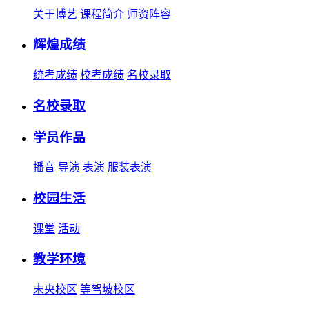
关于博艺
课程简介
师资阵容
辉煌成绩
统考成绩
校考成绩
名校录取
名校录取
学员作品
播音
导演
表演
服装表演
校园生活
课堂
活动
教学环境
未央校区
等驾坡校区