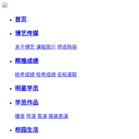
首页
博艺传媒
关于博艺
课程简介
师资阵容
辉煌成绩
统考成绩
校考成绩
名校录取
明星学员
学员作品
播音
导演
表演
服装表演
校园生活