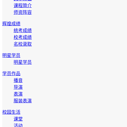
课程简介
师资阵容
辉煌成绩
统考成绩
校考成绩
名校录取
明星学员
明星学员
学员作品
播音
导演
表演
服装表演
校园生活
课堂
活动