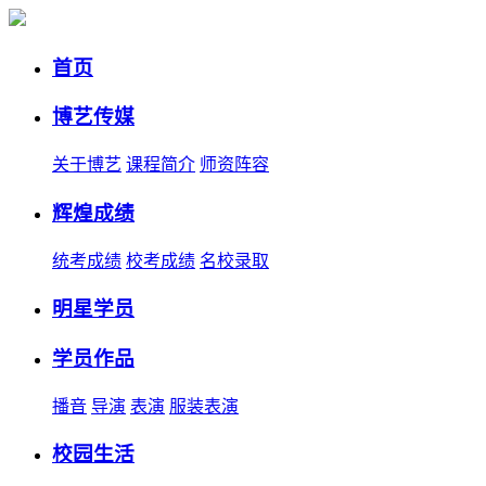
首页
博艺传媒
关于博艺
课程简介
师资阵容
辉煌成绩
统考成绩
校考成绩
名校录取
明星学员
学员作品
播音
导演
表演
服装表演
校园生活