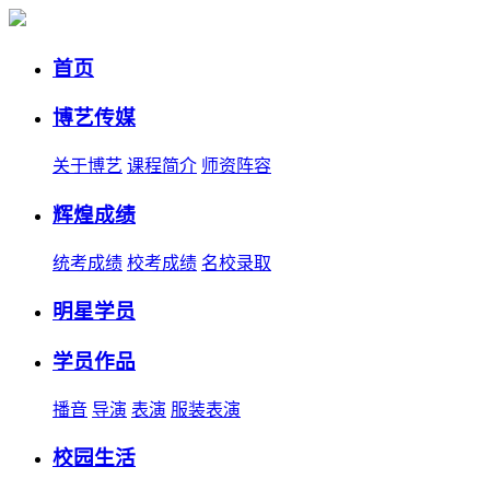
首页
博艺传媒
关于博艺
课程简介
师资阵容
辉煌成绩
统考成绩
校考成绩
名校录取
明星学员
学员作品
播音
导演
表演
服装表演
校园生活