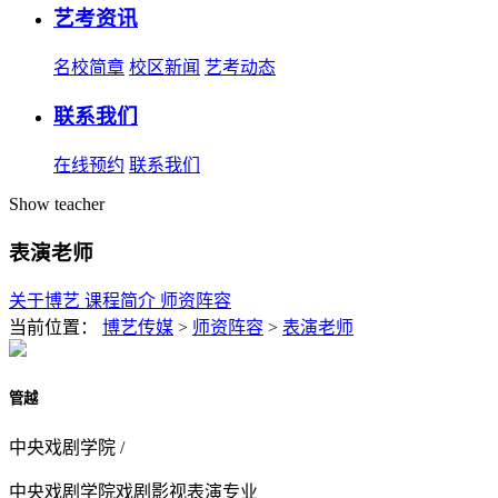
艺考资讯
名校简章
校区新闻
艺考动态
联系我们
在线预约
联系我们
Show teacher
表演老师
关于博艺
课程简介
师资阵容
当前位置：
博艺传媒
>
师资阵容
>
表演老师
管越
中央戏剧学院 /
中央戏剧学院戏剧影视表演专业